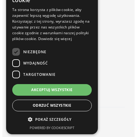
cookie
Inphinity
Ta strona korzysta z plików cookie, aby
Usługi i Rozwiązania
zapewnić lepszą wygodę użytkowania.
Wdrożenia
Korzystając z tej strony, wyrażasz zgodę na
Serwis / Utrzymanie
używanie przez nas wszystkich plików
Szkolenia
cookie zgodnie z warunkami naszej polityki
Baza wiedzy
plików cookie.
Dowiedz się więcej
Blog
Słownik
NIEZBĘDNE
Webinary Talend i Qlik Sense
WYDAJNOŚĆ
O nas
Kim jesteśmy
TARGETOWANIE
Partnerzy
Kariera
AKCEPTUJ WSZYSTKIE
Kontakt
ODRZUĆ WSZYSTKIE
© 2026 hogart. All rights reserved.
POKAŻ SZCZEGÓŁY
Strona główna
POWERED BY COOKIESCRIPT