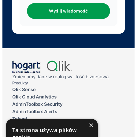
Wyślij wiadomość
Zmieniamy dane w realną wartość biznesową.
Produkty
Qlik Sense
Qlik Cloud Analytics
AdminToolbox Security
AdminToolbox Alerts
Talend
×
Qlik Data Lakehouse
Ta strona używa plików
Raportowanie ESG