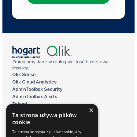
Zmieniamy dane w realną wartość biznesową.
Produkty
Qlik Sense
Qlik Cloud Analytics
AdminToolbox Security
AdminToolbox Alerts
Talend
×
Qlik Data Lakehouse
Ta strona używa plików
Raportowanie ESG
cookie
Inphinity
Ta strona korzysta z plików cookie, aby
Usługi i Rozwiązania