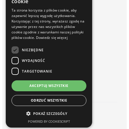
cookie
Inphinity
Ta strona korzysta z plików cookie, aby
Usługi i Rozwiązania
zapewnić lepszą wygodę użytkowania.
Wdrożenia
Korzystając z tej strony, wyrażasz zgodę na
Serwis / Utrzymanie
używanie przez nas wszystkich plików
Szkolenia
cookie zgodnie z warunkami naszej polityki
Baza wiedzy
plików cookie.
Dowiedz się więcej
Blog
Słownik
NIEZBĘDNE
Webinary Talend i Qlik Sense
WYDAJNOŚĆ
O nas
Kim jesteśmy
TARGETOWANIE
Partnerzy
Kariera
AKCEPTUJ WSZYSTKIE
Kontakt
ODRZUĆ WSZYSTKIE
© 2026 hogart. All rights reserved.
POKAŻ SZCZEGÓŁY
Strona główna
POWERED BY COOKIESCRIPT