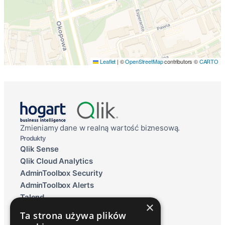
Leaflet
|
©
OpenStreetMap
contributors ©
CARTO
Zmieniamy dane w realną wartość biznesową.
Produkty
Qlik Sense
Qlik Cloud Analytics
AdminToolbox Security
AdminToolbox Alerts
Talend
×
Qlik Data Lakehouse
Ta strona używa plików
Raportowanie ESG