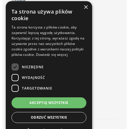
Talend
×
Qlik Data Lakehouse
Ta strona używa plików
Raportowanie ESG
cookie
Inphinity
Ta strona korzysta z plików cookie, aby
Usługi i Rozwiązania
zapewnić lepszą wygodę użytkowania.
Wdrożenia
Korzystając z tej strony, wyrażasz zgodę na
Serwis / Utrzymanie
używanie przez nas wszystkich plików
Szkolenia
cookie zgodnie z warunkami naszej polityki
Baza wiedzy
plików cookie.
Dowiedz się więcej
Blog
Słownik
NIEZBĘDNE
Webinary Talend i Qlik Sense
WYDAJNOŚĆ
O nas
Kim jesteśmy
TARGETOWANIE
Partnerzy
Kariera
AKCEPTUJ WSZYSTKIE
Kontakt
ODRZUĆ WSZYSTKIE
© 2026 hogart. All rights reserved.