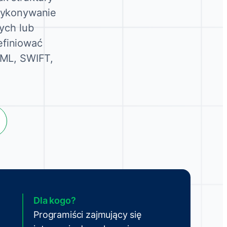
 wykonywanie
ych lub
efiniować
XML, SWIFT,
Dla kogo?
Programiści zajmujący się