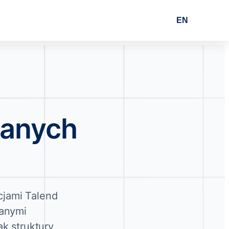
EN
danych
cjami Talend
danymi
ak struktury