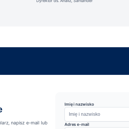
Dyrektor ds. Analiz, Santander
Imię i nazwisko
e
arz, napisz e-mail lub
Adres e-mail