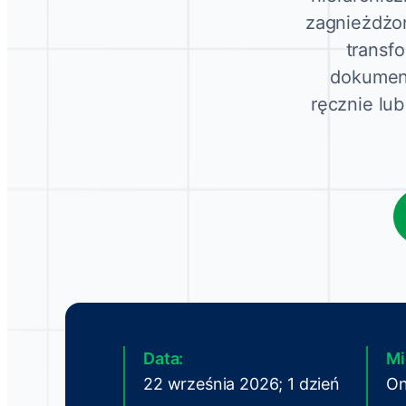
zagnieżdżon
transf
dokument
ręcznie lu
Data:
Mi
22 września 2026; 1 dzień
On