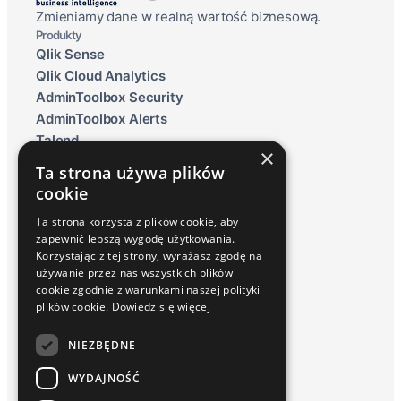
Zmieniamy dane w realną wartość biznesową.
Produkty
Qlik Sense
Qlik Cloud Analytics
AdminToolbox Security
AdminToolbox Alerts
Talend
×
Qlik Data Lakehouse
Ta strona używa plików
Raportowanie ESG
cookie
Inphinity
Ta strona korzysta z plików cookie, aby
Usługi i Rozwiązania
zapewnić lepszą wygodę użytkowania.
Wdrożenia
Korzystając z tej strony, wyrażasz zgodę na
Serwis / Utrzymanie
używanie przez nas wszystkich plików
Szkolenia
cookie zgodnie z warunkami naszej polityki
Baza wiedzy
plików cookie.
Dowiedz się więcej
Blog
Słownik
NIEZBĘDNE
Webinary Talend i Qlik Sense
WYDAJNOŚĆ
O nas