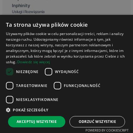
Inphinity
Usługi i Rozwiązania
Wdrożenia
Ta strona używa plików cookie
Serwis / Utrzymanie
Szkolenia
Używamy plików cookie w celu personalizacji treści, reklam i analizy
Baza wiedzy
naszego ruchu. Udostępniamy również informacje o tym, jak
Blog
korzystasz z naszej witryny, naszym partnerom reklamowym i
analitycznym, którzy mogą łączyć je z innymi informacjami, które im
Słownik
przekazałeś lub które zebrali w wyniku korzystania przez Ciebie z ich
Webinary Talend i Qlik Sense
usług.
Dowiedz się więcej
O nas
Kim jesteśmy
NIEZBĘDNE
WYDAJNOŚĆ
Partnerzy
Kariera
TARGETOWANIE
FUNKCJONALNOŚĆ
Kontakt
NIESKLASYFIKOWANE
POKAŻ SZCZEGÓŁY
© 2026 hogart. All rights reserved.
AKCEPTUJ WSZYSTKIE
ODRZUĆ WSZYSTKIE
Strona główna
POWERED BY COOKIESCRIPT