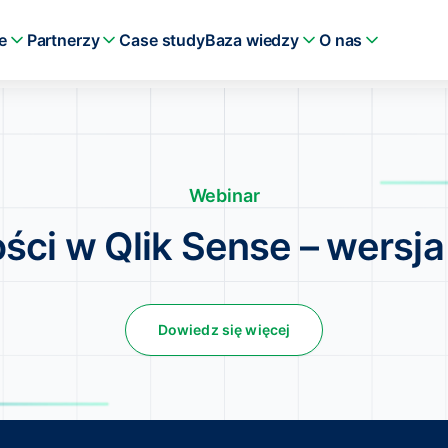
e
Partnerzy
Case study
Baza wiedzy
O nas
Webinar
ci w Qlik Sense – wersj
Dowiedz się więcej