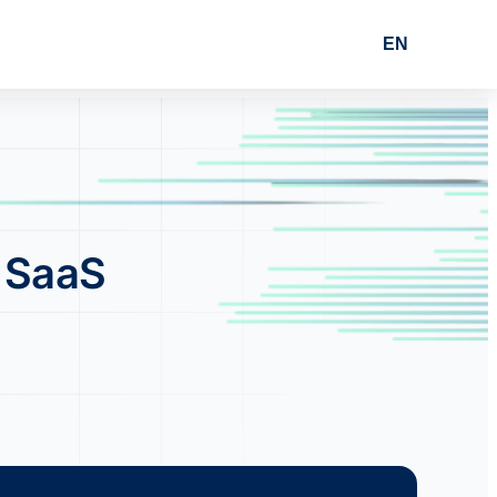
EN
a SaaS