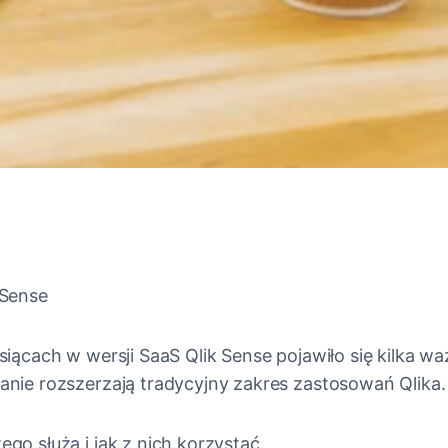
 Sense
siącach w wersji SaaS Qlik Sense pojawiło się kilka w
nie rozszerzają tradycyjny zakres zastosowań Qlika.
go służą i jak z nich korzystać.