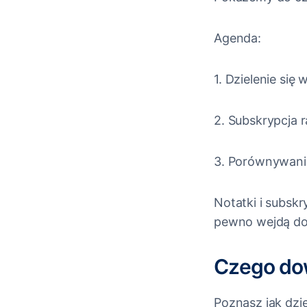
Agenda:
1. Dzielenie si
2. Subskrypcja 
3. Porównywani
Notatki i subsk
pewno wejdą do
Czego dow
Poznasz jak dzi