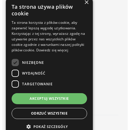
×
Qlik Data Lakehouse
Ta strona używa plików
Raportowanie ESG
cookie
Inphinity
Ta strona korzysta z plików cookie, aby
Usługi i Rozwiązania
zapewnić lepszą wygodę użytkowania.
Wdrożenia
Korzystając z tej strony, wyrażasz zgodę na
Serwis / Utrzymanie
używanie przez nas wszystkich plików
Szkolenia
cookie zgodnie z warunkami naszej polityki
Baza wiedzy
plików cookie.
Dowiedz się więcej
Blog
Słownik
NIEZBĘDNE
Webinary Talend i Qlik Sense
WYDAJNOŚĆ
O nas
Kim jesteśmy
TARGETOWANIE
Partnerzy
Kariera
AKCEPTUJ WSZYSTKIE
Kontakt
ODRZUĆ WSZYSTKIE
© 2026 hogart. All rights reserved.
POKAŻ SZCZEGÓŁY