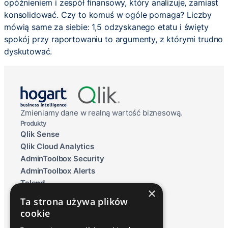
opóźnieniem i zespół finansowy, który analizuje, zamiast
konsolidować. Czy to komuś w ogóle pomaga? Liczby
mówią same za siebie: 1,5 odzyskanego etatu i święty
spokój przy raportowaniu to argumenty, z którymi trudno
dyskutować.
Zmieniamy dane w realną wartość biznesową.
Produkty
Qlik Sense
Qlik Cloud Analytics
AdminToolbox Security
AdminToolbox Alerts
Talend
×
Qlik Data Lakehouse
Ta strona używa plików
Raportowanie ESG
cookie
Inphinity