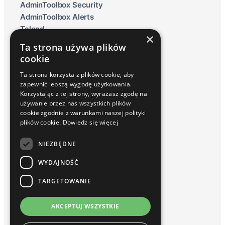
AdminToolbox Security
AdminToolbox Alerts
Talend
×
Qlik Data Lakehouse
Ta strona używa plików
Raportowanie ESG
cookie
Inphinity
Ta strona korzysta z plików cookie, aby
Usługi i Rozwiązania
zapewnić lepszą wygodę użytkowania.
Wdrożenia
Korzystając z tej strony, wyrażasz zgodę na
Serwis / Utrzymanie
używanie przez nas wszystkich plików
Szkolenia
cookie zgodnie z warunkami naszej polityki
Baza wiedzy
plików cookie.
Dowiedz się więcej
Blog
Słownik
NIEZBĘDNE
Webinary Talend i Qlik Sense
WYDAJNOŚĆ
O nas
Kim jesteśmy
TARGETOWANIE
Partnerzy
Kariera
AKCEPTUJ WSZYSTKIE
Kontakt