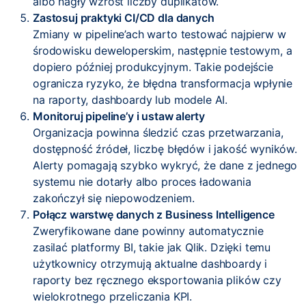
albo nagły wzrost liczby duplikatów.
Zastosuj praktyki CI/CD dla danych
Zmiany w pipeline’ach warto testować najpierw w
środowisku deweloperskim, następnie testowym, a
dopiero później produkcyjnym. Takie podejście
ogranicza ryzyko, że błędna transformacja wpłynie
na raporty, dashboardy lub modele AI.
Monitoruj pipeline’y i ustaw alerty
Organizacja powinna śledzić czas przetwarzania,
dostępność źródeł, liczbę błędów i jakość wyników.
Alerty pomagają szybko wykryć, że dane z jednego
systemu nie dotarły albo proces ładowania
zakończył się niepowodzeniem.
Połącz warstwę danych z Business Intelligence
Zweryfikowane dane powinny automatycznie
zasilać platformy BI, takie jak Qlik. Dzięki temu
użytkownicy otrzymują aktualne dashboardy i
raporty bez ręcznego eksportowania plików czy
wielokrotnego przeliczania KPI.